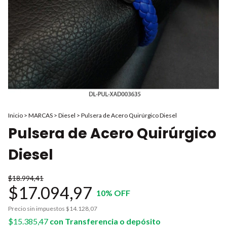
Inicio
>
MARCAS
>
Diesel
>
Pulsera de Acero Quirúrgico Diesel
Pulsera de Acero Quirúrgico
Diesel
$18.994,41
$17.094,97
10
% OFF
Precio sin impuestos
$14.128,07
$15.385,47
con
Transferencia o depósito