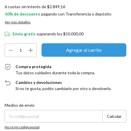
6
cuotas sin interés de
$2.849,16
10% de descuento
pagando con Transferencia o depósito
Ver más detalles
Envío gratis
superando los
$50.000,00
Compra protegida
Tus datos cuidados durante toda la compra.
Cambios y devoluciones
Si no te gusta, podés cambiarlo por otro o devolverlo.
Entregas para el CP:
Cambiar CP
Medios de envío
Calcular
No sé mi código postal