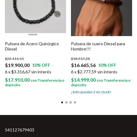
Pulsera de Acero Quirúrgico
Pulsera de cuero Diesel para
Diesel
Hombre!!!
$22.111,11
$18.517,28
$19.900,00
$16.665,56
10
% OFF
10
% OFF
6
x
$3.316,67
sin interés
6
x
$2.777,59
sin interés
$17.910,00
$14.999,00
con
Transferencia o
con
Transferencia o
depósito
depósito
¡Solo quedan
2
en stock!
541127679403