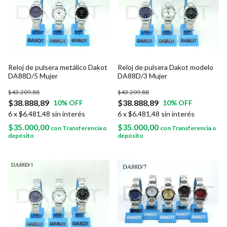
Reloj de pulsera Dakot modelo
Reloj de pulsera metálico Dakot
DA88D/3 Mujer
DA88D/5 Mujer
$43.209,88
$43.209,88
$38.888,89
$38.888,89
10
% OFF
10
% OFF
6
x
$6.481,48
sin interés
6
x
$6.481,48
sin interés
$35.000,00
$35.000,00
con
Transferencia o
con
Transferencia o
depósito
depósito