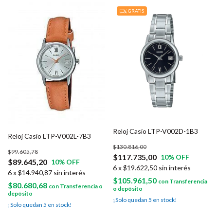
GRATIS
Reloj Casio LTP-V002D-1B3
Reloj Casio LTP-V002L-7B3
$130.816,00
$99.605,78
$117.735,00
10
% OFF
$89.645,20
10
% OFF
6
x
$19.622,50
sin interés
6
x
$14.940,87
sin interés
$105.961,50
con
Transferencia
$80.680,68
con
Transferencia o
o depósito
depósito
¡Solo quedan
5
en stock!
¡Solo quedan
5
en stock!