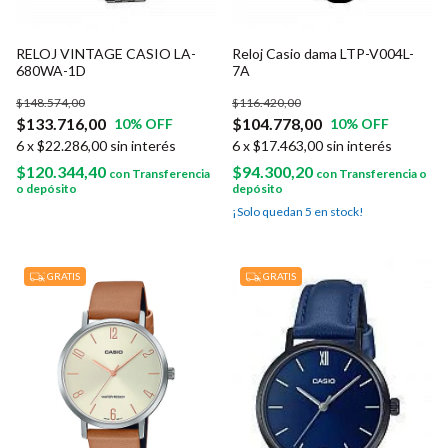
RELOJ VINTAGE CASIO LA-
Reloj Casio dama LTP-V004L-
680WA-1D
7A
$148.574,00
$116.420,00
$133.716,00
$104.778,00
10
% OFF
10
% OFF
6
x
$22.286,00
sin interés
6
x
$17.463,00
sin interés
$120.344,40
$94.300,20
con
Transferencia
con
Transferencia o
o depósito
depósito
¡Solo quedan
5
en stock!
GRATIS
GRATIS