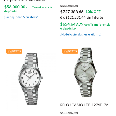
$56.000,00
$808.209,63
con
Transferencia o
depósito
$727.388,66
10
% OFF
¡Solo quedan
5
en stock!
6
x
$121.231,44
sin interés
$654.649,79
con
Transferencia
o depósito
¡No te lo pierdas, es el último!
GRATIS
GRATIS
RELOJ CASIO LTP-1274D-7A
$158.902,23