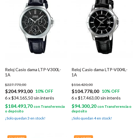
Reloj Casio dama LTP-V300L-
Reloj Casio dama LTP-V004L-
1A
1A
$227.770,00
$116.420,00
$204.993,00
$104.778,00
10
% OFF
10
% OFF
6
x
$34.165,50
sin interés
6
x
$17.463,00
sin interés
$184.493,70
$94.300,20
con
Transferencia
con
Transferencia o
o depósito
depósito
¡Solo quedan
3
en stock!
¡Solo quedan
4
en stock!
GRATIS
GRATIS