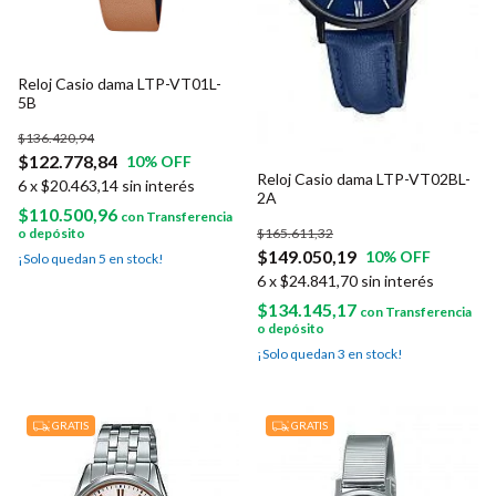
Reloj Casio dama LTP-VT01L-
5B
$136.420,94
$122.778,84
10
% OFF
Reloj Casio dama LTP-VT02BL-
6
x
$20.463,14
sin interés
2A
$110.500,96
con
Transferencia
$165.611,32
o depósito
$149.050,19
10
% OFF
¡Solo quedan
5
en stock!
6
x
$24.841,70
sin interés
$134.145,17
con
Transferencia
o depósito
¡Solo quedan
3
en stock!
GRATIS
GRATIS