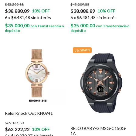
$43.209,88
$43.209,88
$38.888,89
$38.888,89
10
% OFF
10
% OFF
6
x
$6.481,48
sin interés
6
x
$6.481,48
sin interés
$35.000,00
$35.000,00
con
Transferencia o
con
Transferencia o
depósito
depósito
GRATIS
Reloj Knock Out KN0941
$69.135,80
RELOJ BABY-G MSG-C150G-
$62.222,22
10
% OFF
1A
6
x
$10.370,37
sin interés