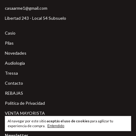
casaarme1@gmail.com
Libertad 243 - Local 54 Subsuelo
Casio
Pilas
Novedades
Audiología
Tressa
Contacto
REBAJAS
Política de Privacidad
VENTA MAYORISTA
Al navegar por este sitio
aceptás el uso de cookies
para agilizar tu
experiencia de compra.
Entendido
Newsletter