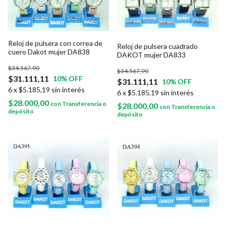
Reloj de pulsera con correa de
Reloj de pulsera cuadrado
cuero Dakot mujer DA838
DAKOT mujer DA833
$34.567,90
$34.567,90
$31.111,11
10
% OFF
$31.111,11
10
% OFF
6
x
$5.185,19
sin interés
6
x
$5.185,19
sin interés
$28.000,00
con
Transferencia o
$28.000,00
con
Transferencia o
depósito
depósito