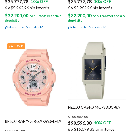
$35.777,78
$35.777,78
10
% OFF
10
% OFF
6
x
$5.962,96
sin interés
6
x
$5.962,96
sin interés
$32.200,00
$32.200,00
con
Transferencia o
con
Transferencia o
depósito
depósito
¡Solo quedan
5
en stock!
¡Solo quedan
5
en stock!
GRATIS
RELOJ CASIO MQ-38UC-8A
$100.662,00
RELOJ BABY-G BGA-260FL-4A
$90.596,00
10
% OFF
6
x
$15.099,33
sin interés
$337.341,64