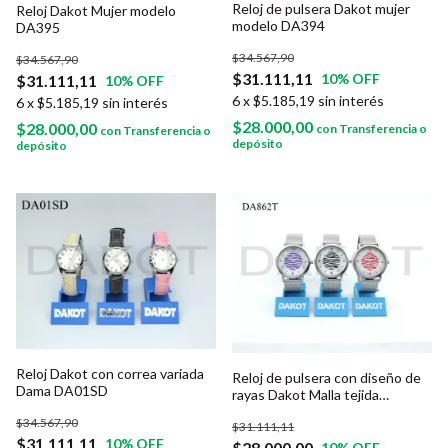
Reloj de pulsera Dakot mujer
Reloj Dakot Mujer modelo
modelo DA394
DA395
$34.567,90
$34.567,90
$31.111,11
10
% OFF
$31.111,11
10
% OFF
6
x
$5.185,19
sin interés
6
x
$5.185,19
sin interés
$28.000,00
$28.000,00
con
Transferencia o
con
Transferencia o
depósito
depósito
Reloj Dakot con correa variada
Reloj de pulsera con diseño de
Dama DA01SD
rayas Dakot Malla tejida
DA862T
$34.567,90
$31.111,11
$31.111,11
10
% OFF
$28.000,00
10
% OFF