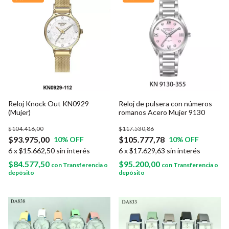
Reloj Knock Out KN0929
Reloj de pulsera con números
(Mujer)
romanos Acero Mujer 9130
$104.416,00
$117.530,86
$93.975,00
$105.777,78
10
% OFF
10
% OFF
6
x
$15.662,50
sin interés
6
x
$17.629,63
sin interés
$84.577,50
$95.200,00
con
Transferencia o
con
Transferencia o
depósito
depósito