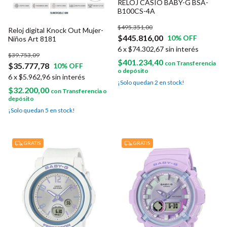
RELOJ CASIO BABY-G BSA-
B100CS-4A
$495.351,00
Reloj digital Knock Out Mujer-
$445.816,00
10
% OFF
Niños Art 8181
6
x
$74.302,67
sin interés
$39.753,09
$401.234,40
con
Transferencia
$35.777,78
10
% OFF
o depósito
6
x
$5.962,96
sin interés
¡Solo quedan
2
en stock!
$32.200,00
con
Transferencia o
depósito
¡Solo quedan
5
en stock!
GRATIS
GRATIS