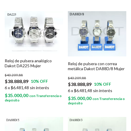
Reloj de pulsera analógico
Reloj de pulsera con correa
Dakot DA225 Mujer
metálica Dakot DA88D/8 Mujer
$43.209,88
$43.209,88
$38.888,89
10
% OFF
$38.888,89
10
% OFF
6
x
$6.481,48
sin interés
6
x
$6.481,48
sin interés
$35.000,00
con
Transferencia o
$35.000,00
con
Transferencia o
depósito
depósito