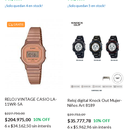
¡Solo quedan
4
en stock!
¡Solo quedan
5
en stock!
GRATIS
RELOJ VINTAGE CASIO LA-
Reloj digital Knock Out Mujer-
11WR-5A
Niños Art 8189
$227.750,00
$39.753,09
$204.975,00
10
% OFF
$35.777,78
10
% OFF
6
x
$34.162,50
sin interés
6
x
$5.962,96
sin interés