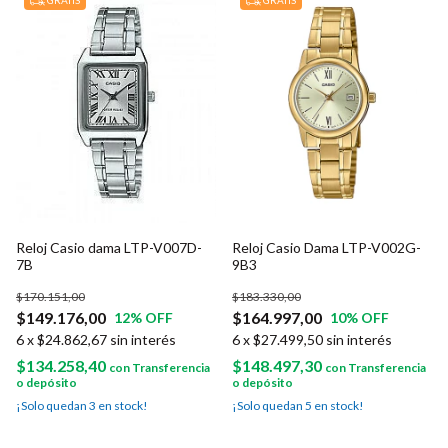
Reloj Casio dama LTP-V007D-
Reloj Casio Dama LTP-V002G-
7B
9B3
$170.151,00
$183.330,00
$149.176,00
$164.997,00
12
% OFF
10
% OFF
6
x
$24.862,67
sin interés
6
x
$27.499,50
sin interés
$134.258,40
$148.497,30
con
Transferencia
con
Transferencia
o depósito
o depósito
¡Solo quedan
3
en stock!
¡Solo quedan
5
en stock!