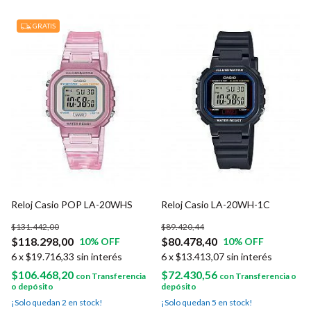
GRATIS
Reloj Casio POP LA-20WHS
Reloj Casio LA-20WH-1C
$131.442,00
$89.420,44
$118.298,00
$80.478,40
10
% OFF
10
% OFF
6
x
$19.716,33
sin interés
6
x
$13.413,07
sin interés
$106.468,20
$72.430,56
con
Transferencia
con
Transferencia o
o depósito
depósito
¡Solo quedan
2
en stock!
¡Solo quedan
5
en stock!