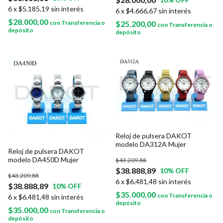
6
x
$5.185,19
sin interés
6
x
$4.666,67
sin interés
$28.000,00
con
Transferencia o
$25.200,00
con
Transferencia o
depósito
depósito
Reloj de pulsera DAKOT
modelo DA312A Mujer
Reloj de pulsera DAKOT
modelo DA450D Mujer
$43.209,88
$38.888,89
10
% OFF
$43.209,88
6
x
$6.481,48
sin interés
$38.888,89
10
% OFF
$35.000,00
con
Transferencia o
6
x
$6.481,48
sin interés
depósito
$35.000,00
con
Transferencia o
depósito