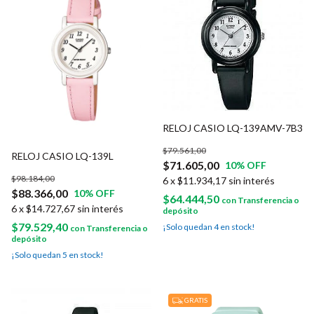
RELOJ CASIO LQ-139AMV-7B3
$79.561,00
RELOJ CASIO LQ-139L
$71.605,00
10
% OFF
$98.184,00
6
x
$11.934,17
sin interés
$88.366,00
10
% OFF
$64.444,50
con
Transferencia o
6
x
$14.727,67
sin interés
depósito
$79.529,40
¡Solo quedan
4
en stock!
con
Transferencia o
depósito
¡Solo quedan
5
en stock!
GRATIS