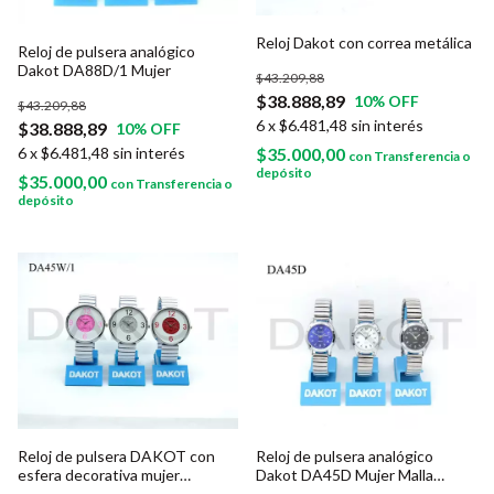
Reloj Dakot con correa metálica
Reloj de pulsera analógico
Dakot DA88D/1 Mujer
$43.209,88
$38.888,89
10
% OFF
$43.209,88
6
x
$6.481,48
sin interés
$38.888,89
10
% OFF
$35.000,00
6
x
$6.481,48
sin interés
con
Transferencia o
depósito
$35.000,00
con
Transferencia o
depósito
Reloj de pulsera DAKOT con
Reloj de pulsera analógico
esfera decorativa mujer
Dakot DA45D Mujer Malla
DA45W1
extensible