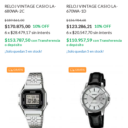
RELOJ VINTAGE CASIO LA-
RELOJ VINTAGE CASIO LA-
680WA-2C
670WA-1D
$189.861,00
$136.984,68
$170.875,00
$123.286,21
10
% OFF
10
% OFF
6
x
$28.479,17
sin interés
6
x
$20.547,70
sin interés
$153.787,50
$110.957,59
con
Transferencia
con
Transferencia
o depósito
o depósito
¡Solo quedan
5
en stock!
¡Solo quedan
5
en stock!
GRATIS
GRATIS