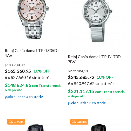
Reloj Casio dama LTP-1335D-
4AV
Reloj Casio dama LTP-B170D-
7BV
$183.734,39
$165.360,95
10
% OFF
$272.984,13
$245.685,72
10
% OFF
6
x
$27.560,16
sin interés
6
x
$40.947,62
sin interés
$148.824,86
con
Transferencia
o depósito
$221.117,15
con
Transferencia
o depósito
¡Solo quedan
3
en stock!
¡Solo quedan
2
en stock!
GRATIS
GRATIS