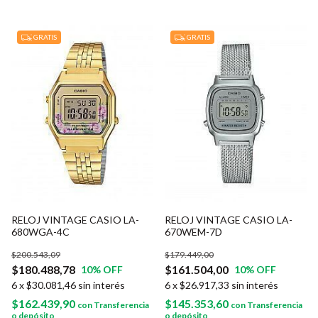
GRATIS
GRATIS
RELOJ VINTAGE CASIO LA-
RELOJ VINTAGE CASIO LA-
680WGA-4C
670WEM-7D
$200.543,09
$179.449,00
$180.488,78
$161.504,00
10
% OFF
10
% OFF
6
x
$30.081,46
sin interés
6
x
$26.917,33
sin interés
$162.439,90
$145.353,60
con
Transferencia
con
Transferencia
o depósito
o depósito