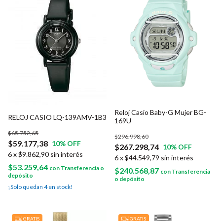
Reloj Casio Baby-G Mujer BG-
RELOJ CASIO LQ-139AMV-1B3
169U
$65.752,65
$296.998,60
$59.177,38
10
% OFF
$267.298,74
10
% OFF
6
x
$9.862,90
sin interés
6
x
$44.549,79
sin interés
$53.259,64
con
Transferencia o
$240.568,87
con
Transferencia
depósito
o depósito
¡Solo quedan
4
en stock!
GRATIS
GRATIS