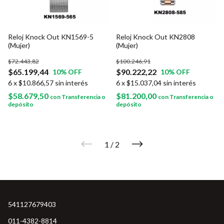
Reloj Knock Out KN1569-5
Reloj Knock Out KN2808
(Mujer)
(Mujer)
$72.443,82
$100.246,91
$65.199,44
$90.222,22
10
% OFF
10
% OFF
6
x
$10.866,57
sin interés
6
x
$15.037,04
sin interés
$58.679,50
$81.200,00
con
Transferencia o
con
Transferencia o
depósito
depósito
1
/
2
541127679403
011-4382-8814