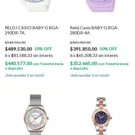
RELOJ CASIO BABY-G BGA-
Reloj Casio BABY-G BGA-
290DR-7A
280DR-4A
$543.922,00
$435.389,00
$489.530,00
$391.850,00
10
% OFF
10
% OFF
6
x
$81.588,33
sin interés
6
x
$65.308,33
sin interés
$440.577,00
$352.665,00
con
Transferencia
con
Transferencia
o depósito
o depósito
¡Solo quedan
2
en stock!
¡Solo quedan
2
en stock!