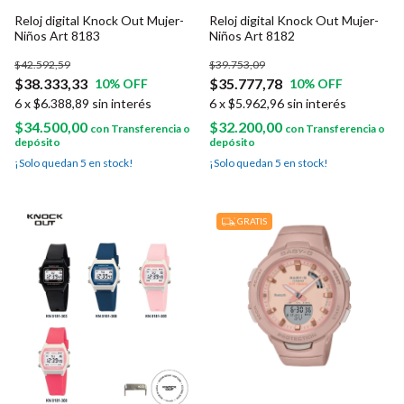
Reloj digital Knock Out Mujer-
Reloj digital Knock Out Mujer-
Niños Art 8183
Niños Art 8182
$42.592,59
$39.753,09
$38.333,33
$35.777,78
10
% OFF
10
% OFF
6
x
$6.388,89
sin interés
6
x
$5.962,96
sin interés
$34.500,00
$32.200,00
con
Transferencia o
con
Transferencia o
depósito
depósito
¡Solo quedan
5
en stock!
¡Solo quedan
5
en stock!
GRATIS