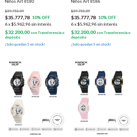
Niños Art 8180
Niños Art 8186
$39.753,09
$39.753,09
$35.777,78
$35.777,78
10
% OFF
10
% OFF
6
x
$5.962,96
sin interés
6
x
$5.962,96
sin interés
$32.200,00
$32.200,00
con
Transferencia o
con
Transferencia o
depósito
depósito
¡Solo quedan
5
en stock!
¡Solo quedan
5
en stock!