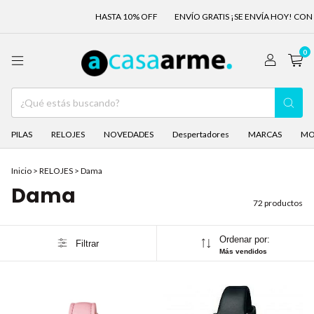
HASTA 10% OFF
ENVÍO GRATIS ¡SE ENVÍA HOY! CON COMPRAS AN
0
PILAS
RELOJES
NOVEDADES
Despertadores
MARCAS
MO
Inicio
>
RELOJES
>
Dama
Dama
72 productos
Ordenar por:
Filtrar
Más vendidos