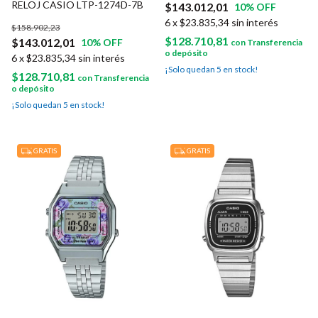
RELOJ CASIO LTP-1274D-7B
$143.012,01
10
% OFF
6
x
$23.835,34
sin interés
$158.902,23
$128.710,81
$143.012,01
10
% OFF
con
Transferencia
o depósito
6
x
$23.835,34
sin interés
¡Solo quedan
5
en stock!
$128.710,81
con
Transferencia
o depósito
¡Solo quedan
5
en stock!
GRATIS
GRATIS