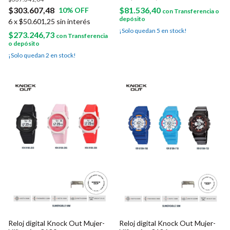
$303.607,48
$81.536,40
10
% OFF
con
Transferencia o
depósito
6
x
$50.601,25
sin interés
¡Solo quedan
5
en stock!
$273.246,73
con
Transferencia
o depósito
¡Solo quedan
2
en stock!
Reloj digital Knock Out Mujer-
Reloj digital Knock Out Mujer-