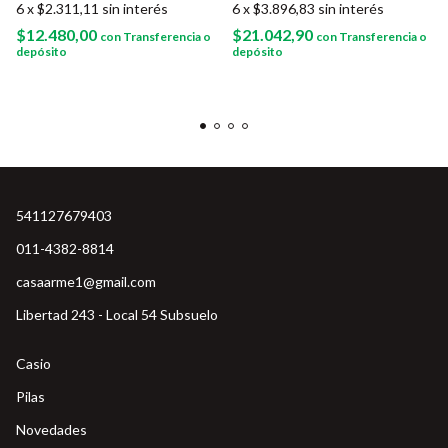
6
x
$2.311,11
sin interés
6
x
$3.896,83
sin interés
$12.480,00
$21.042,90
con
Transferencia o
con
Transferencia o
depósito
depósito
541127679403
011-4382-8814
casaarme1@gmail.com
Libertad 243 - Local 54 Subsuelo
Casio
Pilas
Novedades