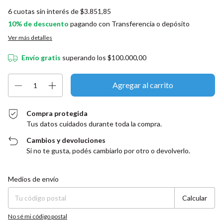
6
cuotas sin interés de
$3.851,85
10% de descuento
pagando con Transferencia o depósito
Ver más detalles
Envío gratis
superando los
$100.000,00
Compra protegida
Tus datos cuidados durante toda la compra.
Cambios y devoluciones
Si no te gusta, podés cambiarlo por otro o devolverlo.
Entregas para el CP:
Cambiar CP
Medios de envío
Calcular
No sé mi código postal