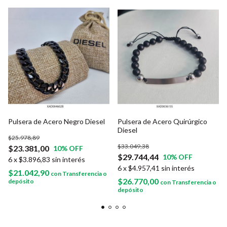
Pulsera de Acero Negro Diesel
Pulsera de Acero Quirúrgico
Diesel
$25.978,89
$33.049,38
$23.381,00
10
% OFF
$29.744,44
10
% OFF
6
x
$3.896,83
sin interés
6
x
$4.957,41
sin interés
$21.042,90
con
Transferencia o
$26.770,00
depósito
con
Transferencia o
depósito