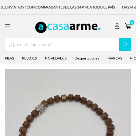
 ENVÍA HOY! CON COMPRAS ANTES DE LAS 14 P.M. A TODO EL PAÍS
HASTA 6 C
0
PILAS
RELOJES
NOVEDADES
Despertadores
MARCAS
MO